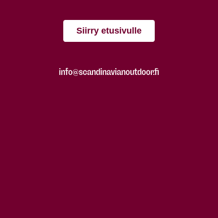
Siirry etusivulle
info@scandinavianoutdoor.fi