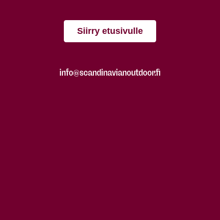
Siirry etusivulle
info@scandinavianoutdoor.fi