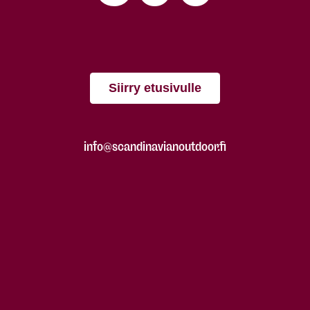
Siirry etusivulle
info@scandinavianoutdoor.fi