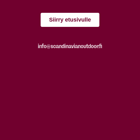
Siirry etusivulle
info@scandinavianoutdoor.fi