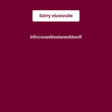
Siirry etusivulle
info@scandinavianoutdoor.fi