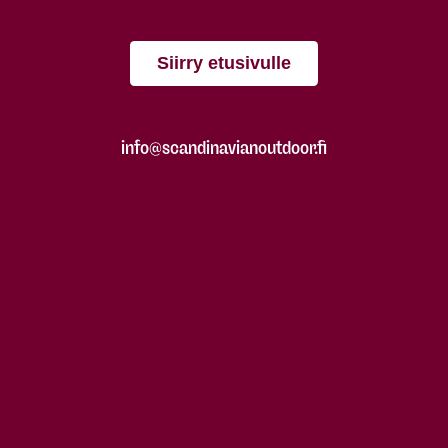
Siirry etusivulle
info@scandinavianoutdoor.fi