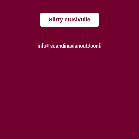
Siirry etusivulle
info@scandinavianoutdoor.fi