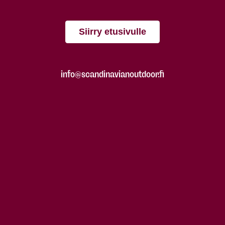
Siirry etusivulle
info@scandinavianoutdoor.fi