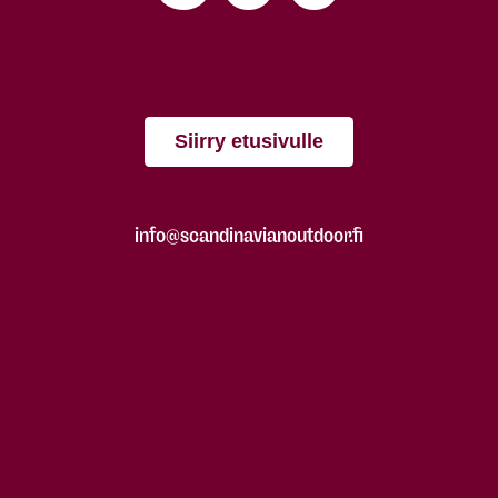
Siirry etusivulle
info@scandinavianoutdoor.fi