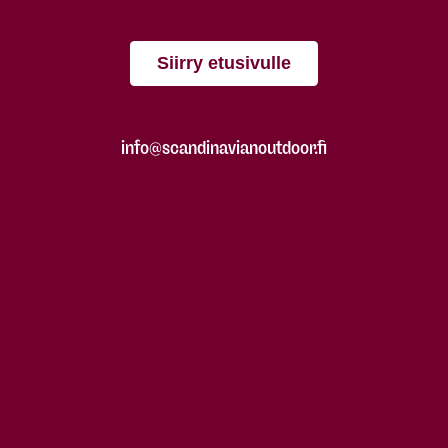
Siirry etusivulle
info@scandinavianoutdoor.fi