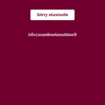
Siirry etusivulle
info@scandinavianoutdoor.fi