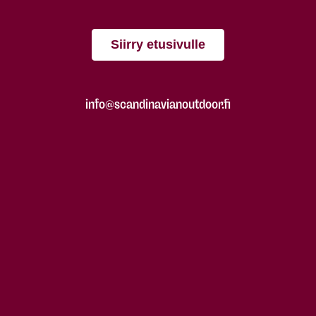
Siirry etusivulle
info@scandinavianoutdoor.fi