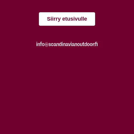
Siirry etusivulle
info@scandinavianoutdoor.fi