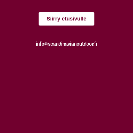
Siirry etusivulle
info@scandinavianoutdoor.fi