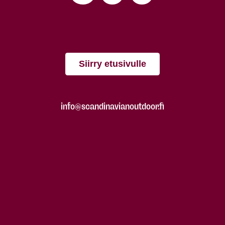
Siirry etusivulle
info@scandinavianoutdoor.fi