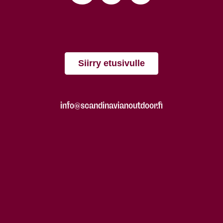
Siirry etusivulle
info@scandinavianoutdoor.fi