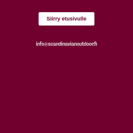
Siirry etusivulle
info@scandinavianoutdoor.fi