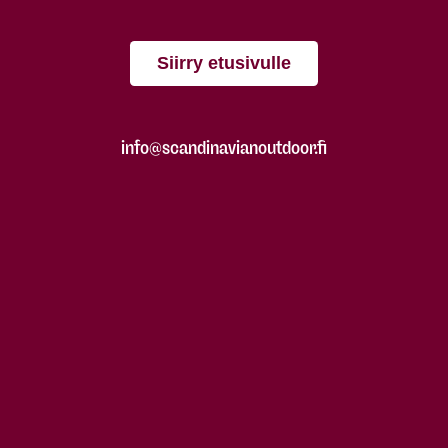
Siirry etusivulle
info@scandinavianoutdoor.fi