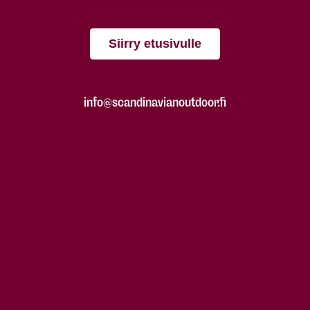
Siirry etusivulle
info@scandinavianoutdoor.fi