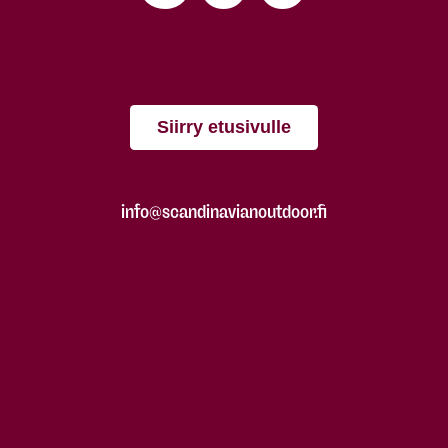
Siirry etusivulle
info@scandinavianoutdoor.fi