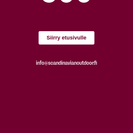
Siirry etusivulle
info@scandinavianoutdoor.fi