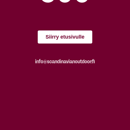
Siirry etusivulle
info@scandinavianoutdoor.fi