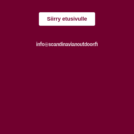
Siirry etusivulle
info@scandinavianoutdoor.fi