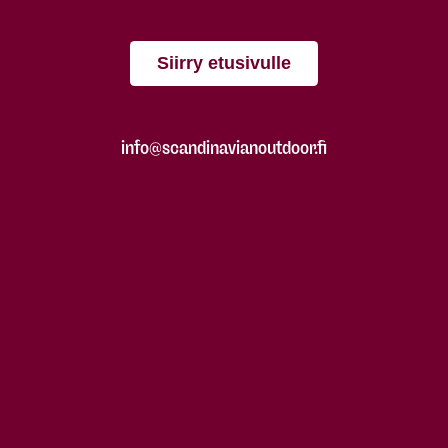
Siirry etusivulle
info@scandinavianoutdoor.fi