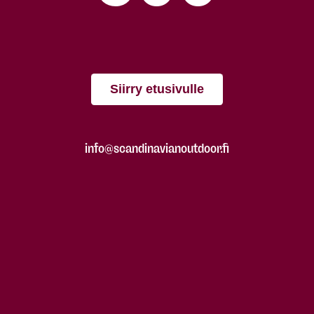
Siirry etusivulle
info@scandinavianoutdoor.fi