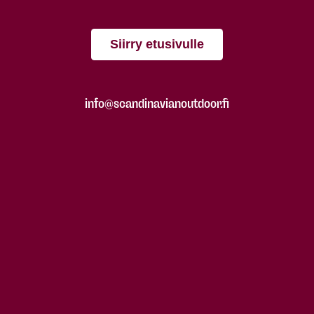
Siirry etusivulle
info@scandinavianoutdoor.fi