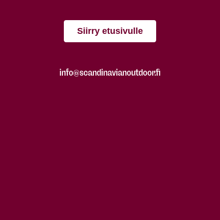
Siirry etusivulle
info@scandinavianoutdoor.fi