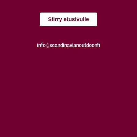
Siirry etusivulle
info@scandinavianoutdoor.fi