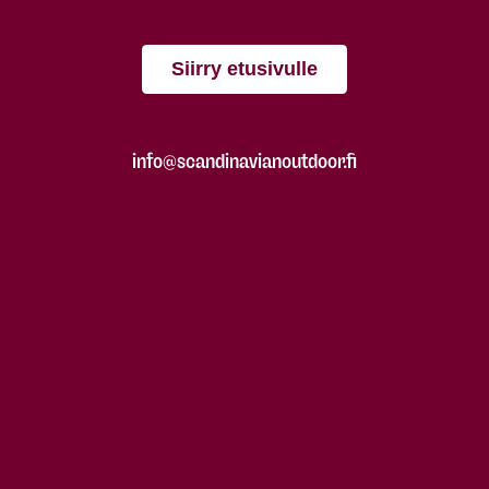
Siirry etusivulle
info@scandinavianoutdoor.fi