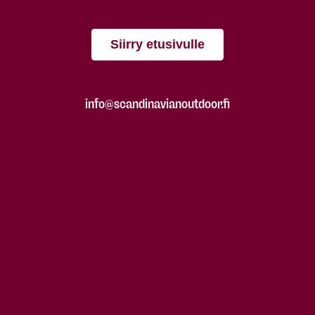
Siirry etusivulle
info@scandinavianoutdoor.fi