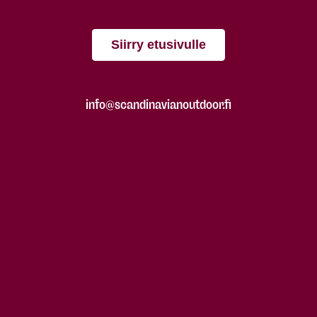
Siirry etusivulle
info@scandinavianoutdoor.fi