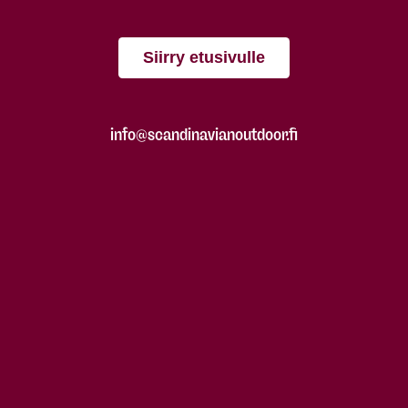
Siirry etusivulle
info@scandinavianoutdoor.fi