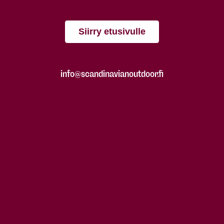
Siirry etusivulle
info@scandinavianoutdoor.fi