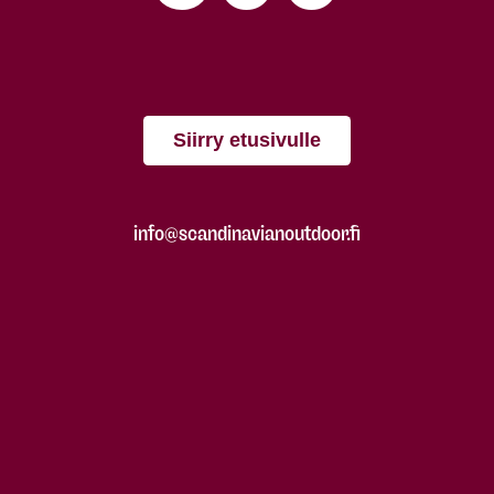
Siirry etusivulle
info@scandinavianoutdoor.fi