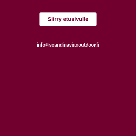
Siirry etusivulle
info@scandinavianoutdoor.fi