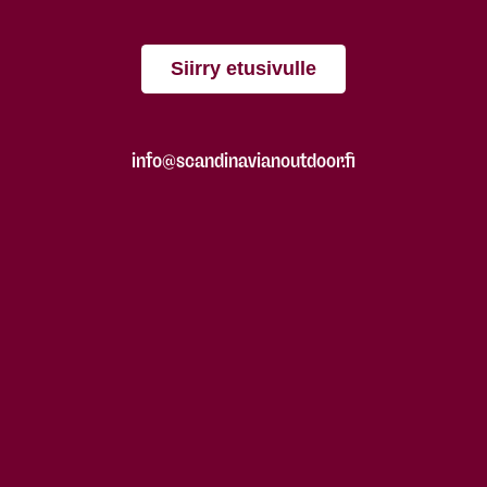
Siirry etusivulle
info@scandinavianoutdoor.fi