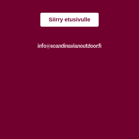
Siirry etusivulle
info@scandinavianoutdoor.fi