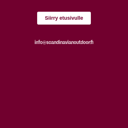
Siirry etusivulle
info@scandinavianoutdoor.fi