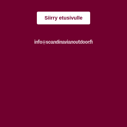
Siirry etusivulle
info@scandinavianoutdoor.fi