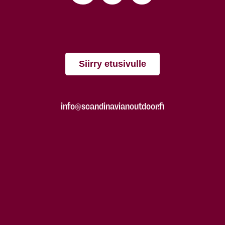
Siirry etusivulle
info@scandinavianoutdoor.fi