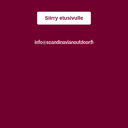
Siirry etusivulle
info@scandinavianoutdoor.fi