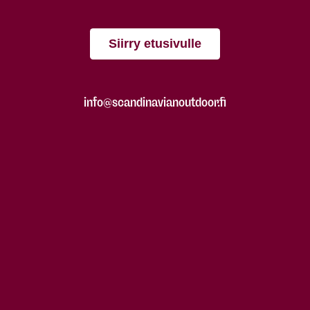
Siirry etusivulle
info@scandinavianoutdoor.fi