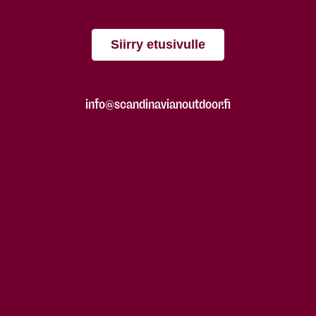
Siirry etusivulle
info@scandinavianoutdoor.fi