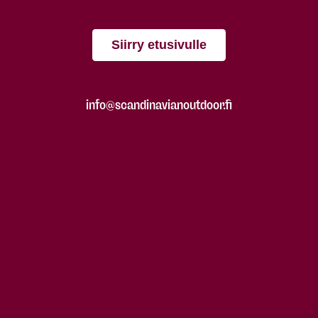
Siirry etusivulle
info@scandinavianoutdoor.fi