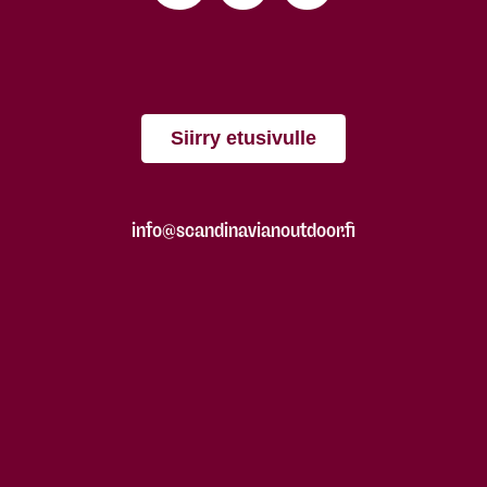
Siirry etusivulle
info@scandinavianoutdoor.fi