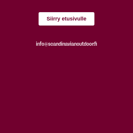
Siirry etusivulle
info@scandinavianoutdoor.fi