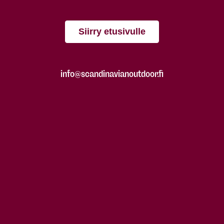
Siirry etusivulle
info@scandinavianoutdoor.fi