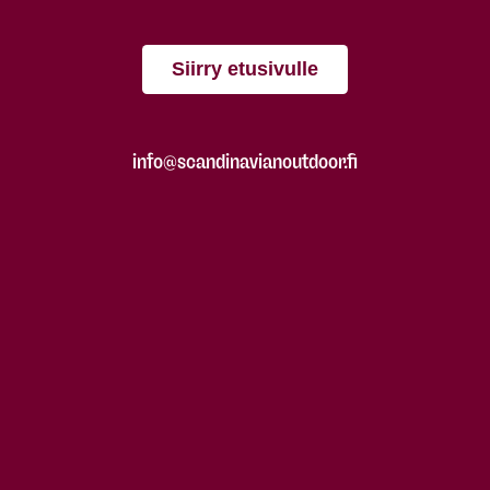
Siirry etusivulle
info@scandinavianoutdoor.fi