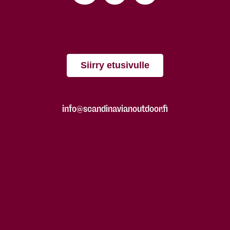
Siirry etusivulle
info@scandinavianoutdoor.fi