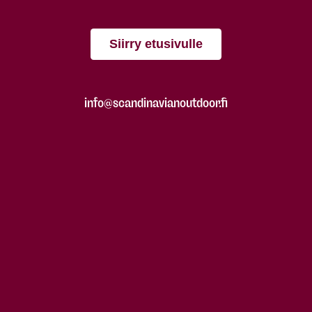
Siirry etusivulle
info@scandinavianoutdoor.fi